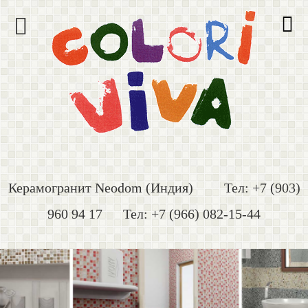


Ваше Имя*
Керамогранит Neodom (Индия) Тел: +7 (903)
Телефон* (цифры)
960 94 17 Тел: +7 (966) 082-15-44
@e-mail
er1_2
ider1_3
Адрес отгрузки*