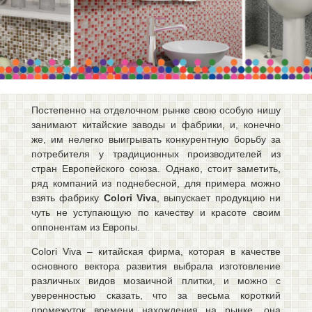
Комментарии к заказу
Доставка
Постепенно на отделочном рынке свою особую нишу
занимают китайские заводы и фабрики, и, конечно
Оплата
же, им нелегко выигрывать конкурентную борьбу за
потребителя у традиционных производителей из
стран Европейского союза. Однако, стоит заметить,
ряд компаний из поднебесной, для примера можно
взять фабрику
Colori Viva
, выпускает продукцию ни
ОТПРАВИТЬ ЗАКАЗ
чуть не уступающую по качеству и красоте своим
оппонентам из Европы.
ОЧИСТИТЬ КОРЗИНУ
Colori Viva – китайская фирма, которая в качестве
основного вектора развития выбрала изготовление
различных видов мозаичной плитки, и можно с
Вернуться в магазин
уверенностью сказать, что за весьма короткий
промежуток времени нахождения на рынке, она