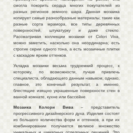
смогла покорить сердца многих покупателей из
Нажимая на кнопку «Отправить заказ», я
разных регионов земного шара. Данная мозаика
даю согласие на обработку персональных
копирует самые разнообразные материалы, такие как
данных.
Подробнее
разные сорта мрамора, все типы деревянных
поверхностей, штукатурку и даже стекло.
Рассматривая коллекции мозаики от Colori Viva,
можно заметить, насколько она неординарна; есть
строгие серии одного тона, а есть мозаичные плитки
с каскадом ярким оттенков.
Укладка мозаики весьма трудоемкий процесс, к
которому, по возможности, лучше привлечь
специалиста, обладающего данным навыком, однако,
главное, это конечный результат, а именно,
блестящие изящно украшенные поверхности стен в
ванной комнате, кухне или бассейне.
Мозаика Колори Вивa
– представитель
прогрессивного дизайнерского духа. Изделия состоят
из большого количества форм и оттенков, а при их
комбинировании получается великое множество
уникальных и шикарных отделочных решений. Это